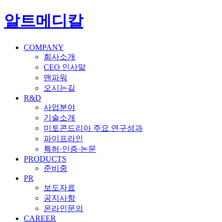
알트메디칼
COMPANY
회사소개
CEO 인사말
맨파워
오시는길
R&D
사업분야
기술소개
미토콘드리아 주요 연구성과
파이프라인
특허·인증·논문
PRODUCTS
준비중
PR
보도자료
공지사항
온라인문의
CAREER