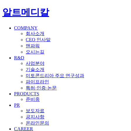
알트메디칼
COMPANY
회사소개
CEO 인사말
맨파워
오시는길
R&D
사업분야
기술소개
미토콘드리아 주요 연구성과
파이프라인
특허·인증·논문
PRODUCTS
준비중
PR
보도자료
공지사항
온라인문의
CAREER